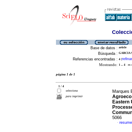
Colecció
Base de datos :
article
Búsqueda :
GARCIA S
Referencias encontradas :
refina
4
[
Mostrando:
1 .. 4
en el
página 1 de 1
1 / 4
selecciona
Marques Be
Agroecol
para imprimir
Eastern 
Process
Communi
5066
resume
·