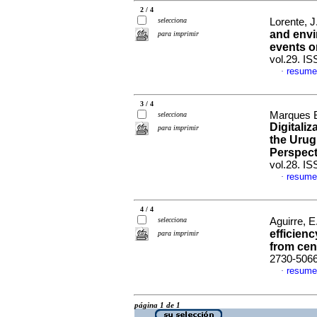
2 / 4
selecciona
Lorente, J
and envi
para imprimir
events o
vol.29. I
resume
·
3 / 4
Marques Be
selecciona
Digitaliz
para imprimir
the Urug
Perspect
vol.28. I
resume
·
4 / 4
selecciona
Aguirre, E
efficienc
para imprimir
from cen
2730-506
resume
·
página 1 de 1