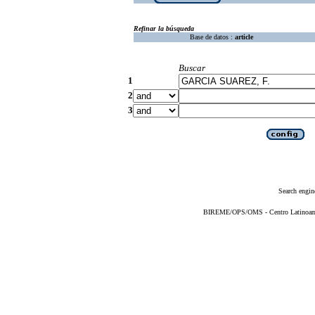
Refinar la búsqueda
Base de datos :
article
Buscar
1
2
3
Search engin
BIREME/OPS/OMS - Centro Latinoameri