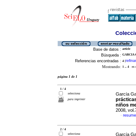
Colecció
Base de datos :
article
Búsqueda :
GARCIA 
Referencias encontradas :
refina
4
[
Mostrando:
1 .. 4
en el
página 1 de 1
1 / 4
selecciona
García Gar
práctica
para imprimir
niños me
2008, vol
resume
·
2 / 4
selecciona
García Gar