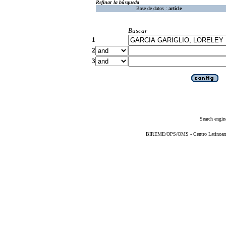
Refinar la búsqueda
Base de datos :
article
Buscar
1
2
3
Search engin
BIREME/OPS/OMS - Centro Latinoameri