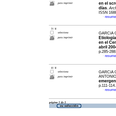
en el scr
para imprimir
días
.
Arch
ISSN 168
resume
·
3 / 4
selecciona
GARCíA G
Etiología
para imprimir
en el Ce
abril 200
p.285-288
resume
·
4 / 4
GARCíA 
selecciona
ANTONI
para imprimir
emergen
p.111-114
resume
·
página 1 de 1