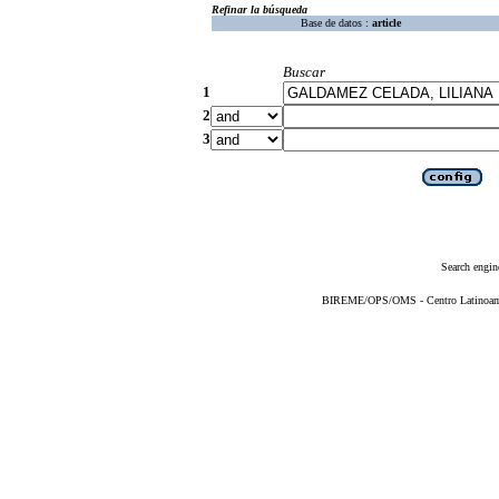
Refinar la búsqueda
Base de datos :
article
Buscar
1
2
3
Search engin
BIREME/OPS/OMS - Centro Latinoameri