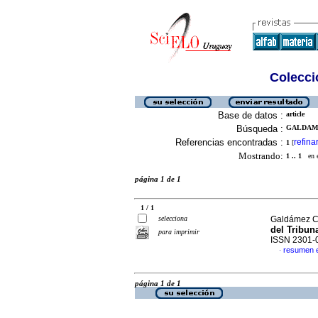
Colecció
Base de datos :
article
Búsqueda :
GALDAME
Referencias encontradas :
refina
1
[
Mostrando:
1 .. 1
en el
página 1 de 1
1 / 1
selecciona
Galdámez Ce
del Tribun
para imprimir
ISSN 2301-
resumen 
·
página 1 de 1