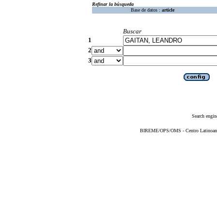
Refinar la búsqueda
Base de datos :
article
Buscar
1
2
3
Search engin
BIREME/OPS/OMS - Centro Latinoameri