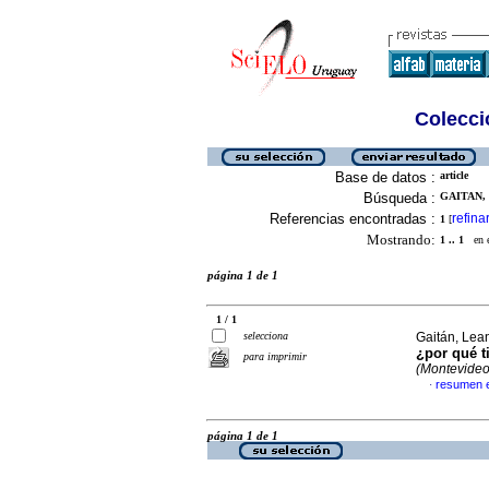
Colecció
Base de datos :
article
Búsqueda :
GAITAN, 
Referencias encontradas :
refina
1
[
Mostrando:
1 .. 1
en el
página 1 de 1
1 / 1
selecciona
Gaitán, Lea
¿por qué 
para imprimir
(Montevideo
resumen 
·
página 1 de 1