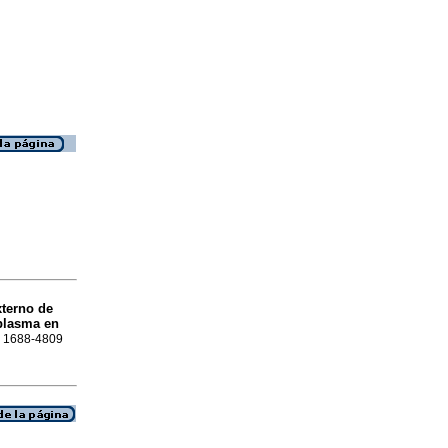
xterno de
plasma en
SN 1688-4809