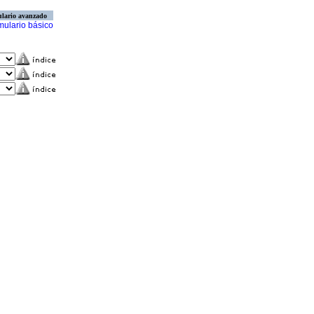
lario avanzado
mulario básico