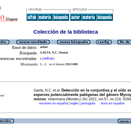
Colección de la biblioteca
Base de datos :
article
Búsqueda :
GAETA, N.C. [Autor]
erencias encontradas :
refinar
1
[
]
Mostrando:
1 .. 1
en el formato [
ISO 690
]
Detección en la conjuntiva y el oído e
Gaeta, N.C. et al.
especies potencialmente patógenas del género Myco
imir
ovinos
.
Veterinaria (Montev.)
, Dic 2021, vol.57, no.216. IS
|
|
resumen en español
inglés
portugués
texto en español
·
·