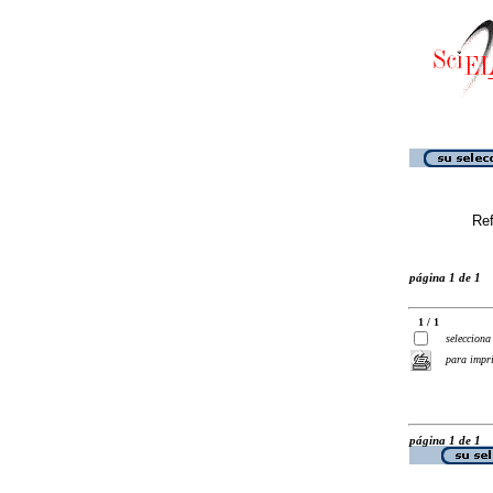
Ref
página 1 de 1
1 / 1
selecciona
para impr
página 1 de 1