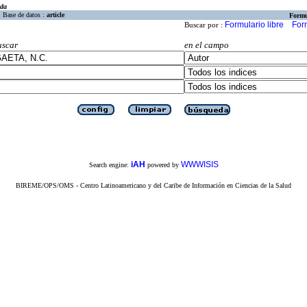
eda
Base de datos :
article
Formu
Formulario libre
For
Buscar por :
uscar
en el campo
iAH
WWWISIS
Search engine:
powered by
BIREME/OPS/OMS - Centro Latinoamericano y del Caribe de Información en Ciencias de la Salud