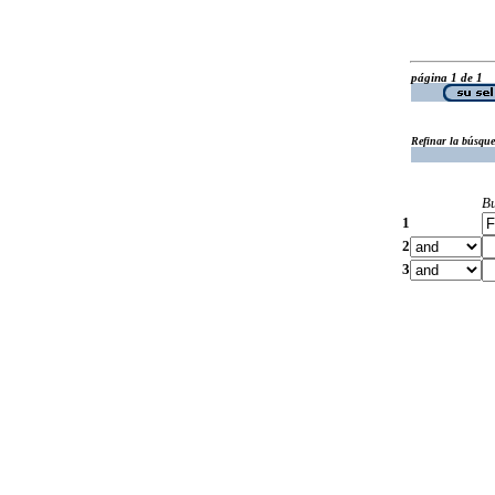
página 1 de 1
Refinar la búsqu
B
1
2
3