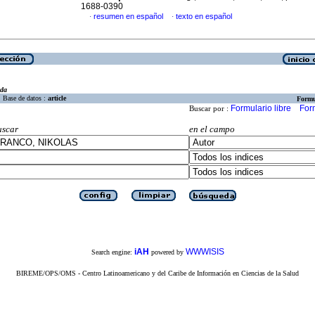
1688-0390
resumen en español
texto en español
·
·
eda
Base de datos :
article
Formu
Formulario libre
For
Buscar por :
uscar
en el campo
iAH
WWWISIS
Search engine:
powered by
BIREME/OPS/OMS - Centro Latinoamericano y del Caribe de Información en Ciencias de la Salud