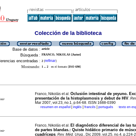
Colección de la biblioteca
Base de datos :
article
Búsqueda :
FRANCO, NIKOLAS [Autor]
erencias encontradas :
refinar
2
[
]
Mostrando:
1 .. 2
en el formato [
ISO 690
]
Oclusión intestinal de yeyuno.
Exc
Franco, Nikolás et al.
presentación de la histoplasmosis y debut de HIV
.
Rev
imir
Mar 2007, vol.23, no.1, p.64-68. ISSN 1688-0390
|
|
|
resumen en español
inglés
francés
portugués
texto en es
·
·
El diagnóstico diferencial de las 
Franco, Nikolás et al.
de partes blandas.
:
Quiste hidático primario de músc
imir
cuadríceps
.
Rev. Méd. Urug.
, Dic 2009, vol.25, no.4, p.224-