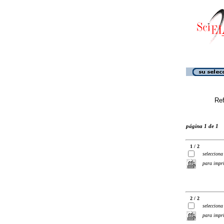
Ref
página 1 de 1
1 / 2
selecciona
para impr
2 / 2
selecciona
para impr