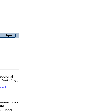
epcional
. Méd. Urug.
,
pañol
tumoraciones
ulo
229. ISSN