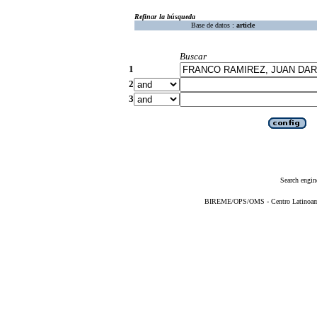
Refinar la búsqueda
Base de datos :
article
Buscar
1
2
3
Search engin
BIREME/OPS/OMS - Centro Latinoameri