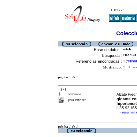
Colecció
Base de datos :
article
Búsqueda :
FRANCO 
Referencias encontradas :
refina
1
[
Mostrando:
1 .. 1
en el
página 1 de 1
1 / 1
selecciona
Alzate Piedr
gigante co
para imprimir
hipertensi
p.85-92. IS
resumen 
·
página 1 de 1