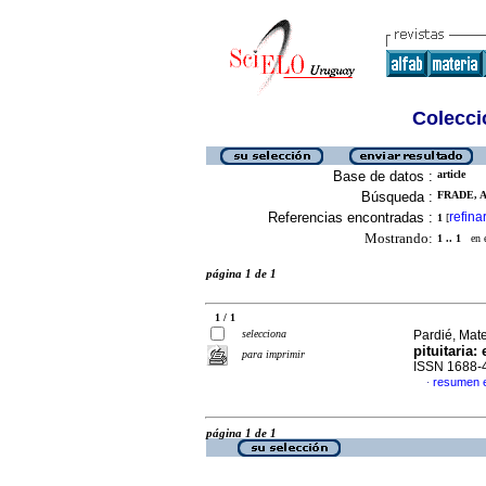
Colecció
Base de datos :
article
Búsqueda :
FRADE, A
Referencias encontradas :
refina
1
[
Mostrando:
1 .. 1
en el
página 1 de 1
1 / 1
selecciona
Pardié, Mate
pituitaria:
para imprimir
ISSN 1688-
resumen 
·
página 1 de 1