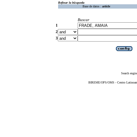
Refinar la búsqueda
Base de datos :
article
Buscar
1
2
3
Search engin
BIREME/OPS/OMS - Centro Latinoameri