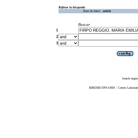
Refinar la búsqueda
Base de datos :
article
Buscar
1
2
3
Search engin
BIREME/OPS/OMS - Centro Latinoameri