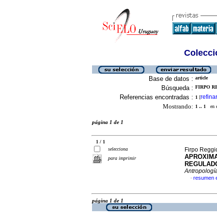
Colecció
Base de datos :
article
Búsqueda :
FIRPO RE
Referencias encontradas :
refina
1
[
Mostrando:
1 .. 1
en el
página 1 de 1
1 / 1
selecciona
Firpo Reggi
APROXIMA
para imprimir
REGULADO
Antropología
resumen 
·
página 1 de 1