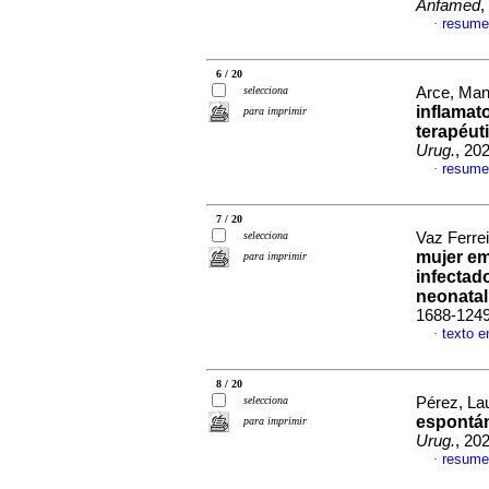
Anfamed
,
resume
·
6 / 20
selecciona
Arce, Manu
inflamat
para imprimir
terapéuti
Urug.
, 20
resume
·
7 / 20
selecciona
Vaz Ferrei
mujer em
para imprimir
infectad
neonatal
1688-124
texto e
·
8 / 20
selecciona
Pérez, Lau
espontán
para imprimir
Urug.
, 20
resume
·