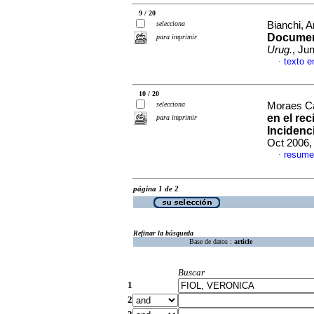
9 / 20
selecciona
Bianchi, A
Documen
para imprimir
Urug.
, Ju
texto e
·
10 / 20
selecciona
Moraes Ca
en el re
para imprimir
Incidenc
Oct 2006,
resume
·
página 1 de 2
Refinar la búsqueda
Base de datos :
article
Buscar
1
2