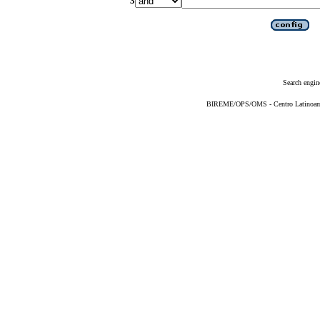
3
Search engin
BIREME/OPS/OMS - Centro Latinoameri