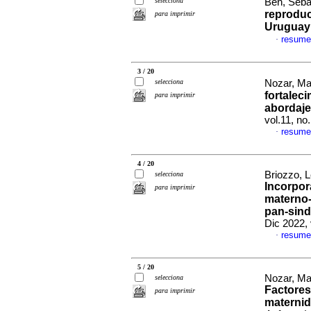
selecciona
Ben, Sebas
reproduc
para imprimir
Uruguay
resume
·
3 / 20
selecciona
Nozar, Mar
fortalec
para imprimir
abordaje
vol.11, n
resume
·
4 / 20
Briozzo, L
selecciona
Incorpor
para imprimir
materno-
pan-sind
Dic 2022,
resume
·
5 / 20
Nozar, Mar
selecciona
Factores
para imprimir
maternid