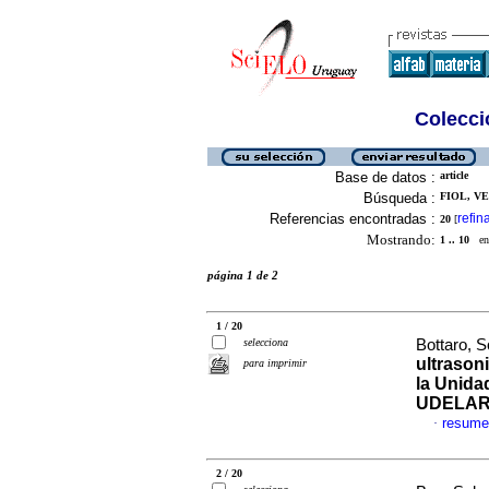
Colecció
Base de datos :
article
Búsqueda :
FIOL, VE
Referencias encontradas :
refin
20
[
Mostrando:
1 .. 10
en 
página 1 de 2
1 / 20
selecciona
Bottaro, S
ultrason
para imprimir
la Unida
UDELA
resume
·
2 / 20