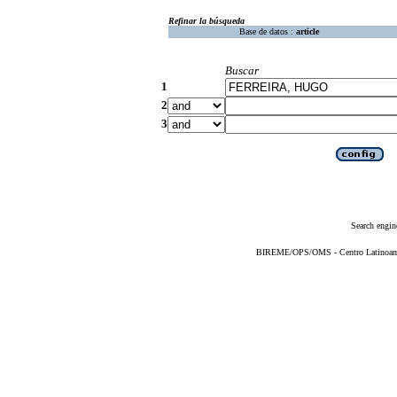
Refinar la búsqueda
Base de datos :
article
Buscar
1
2
3
Search engin
BIREME/OPS/OMS - Centro Latinoameri