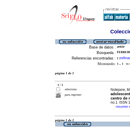
Colecció
Base de datos :
article
Búsqueda :
FERREIRA
Referencias encontradas :
refina
1
[
Mostrando:
1 .. 1
en el
página 1 de 1
1 / 1
selecciona
Notejane, Ma
adolescent
para imprimir
centro de 
no.1. ISSN 
resumen 
·
página 1 de 1