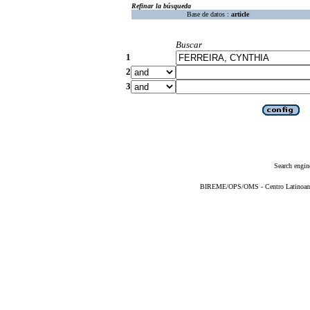
Refinar la búsqueda
Base de datos :
article
Buscar
1
2
3
Search engin
BIREME/OPS/OMS - Centro Latinoameri