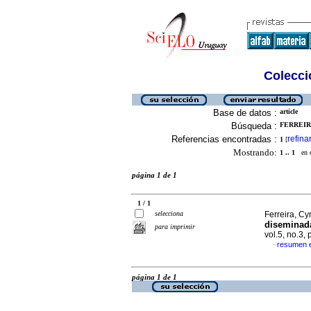
Colecció
Base de datos :
article
Búsqueda :
FERREIRA
Referencias encontradas :
refina
1
[
Mostrando:
1 .. 1
en el
página 1 de 1
1 / 1
selecciona
Ferreira, C
diseminada
para imprimir
vol.5, no.3,
resumen 
·
página 1 de 1