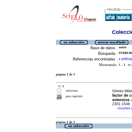
Colecció
Base de datos :
article
Búsqueda :
FERREIR
Referencias encontradas :
refina
1
[
Mostrando:
1 .. 1
en el
página 1 de 1
1 / 1
selecciona
Gómez Mille
factor de 
para imprimir
extensiva
.
2301-1548
resumen 
·
página 1 de 1