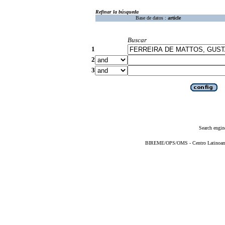
Refinar la búsqueda
Base de datos :
article
Buscar
1
2
3
Search engin
BIREME/OPS/OMS - Centro Latinoameri