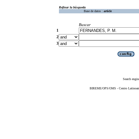
Refinar la búsqueda
Base de datos :
article
Buscar
1
2
3
Search engin
BIREME/OPS/OMS - Centro Latinoameri