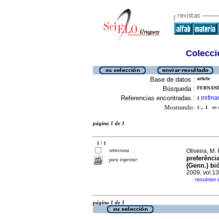
Colecció
Base de datos :
article
Búsqueda :
FERNANDE
Referencias encontradas :
refina
1
[
Mostrando:
1 .. 1
en el
página 1 de 1
1 / 1
selecciona
Oliveira, M. F
preferênci
para imprimir
(Genn.) bi
2009, vol.1
resumen 
·
página 1 de 1