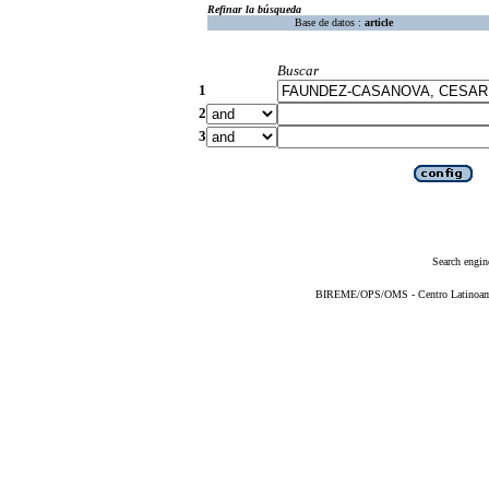
Refinar la búsqueda
Base de datos :
article
Buscar
1
2
3
Search engin
BIREME/OPS/OMS - Centro Latinoameri