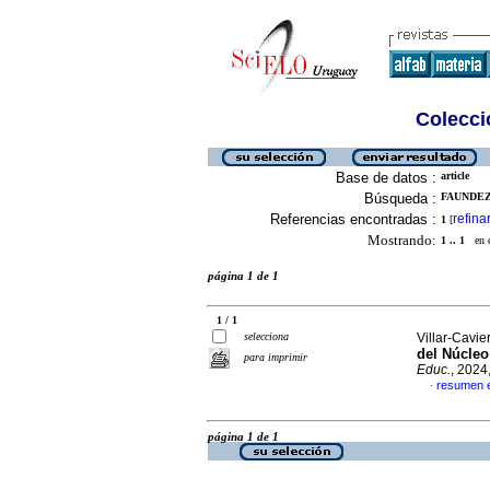
Colecció
Base de datos :
article
Búsqueda :
FAUNDEZ
Referencias encontradas :
refina
1
[
Mostrando:
1 .. 1
en el
página 1 de 1
1 / 1
selecciona
Villar-Cavier
del Núcleo
para imprimir
Educ.
, 2024
resumen 
·
página 1 de 1