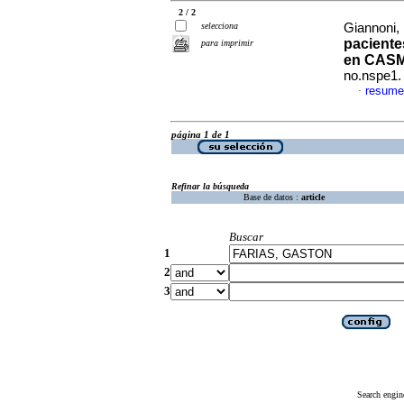
2 / 2
selecciona
Giannoni, 
paciente
para imprimir
en CAS
no.nspe1.
resume
·
página 1 de 1
Refinar la búsqueda
Base de datos :
article
Buscar
1
2
3
Search engin