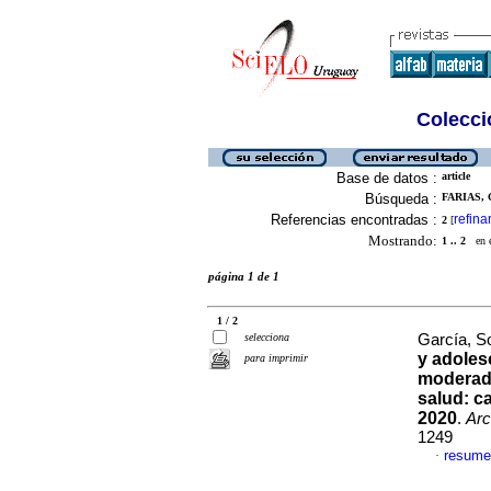
Colecció
Base de datos :
article
Búsqueda :
FARIAS, 
Referencias encontradas :
refina
2
[
Mostrando:
1 .. 2
en el
página 1 de 1
1 / 2
selecciona
García, So
y adoles
para imprimir
moderado
salud: ca
2020
.
Arc
1249
resume
·