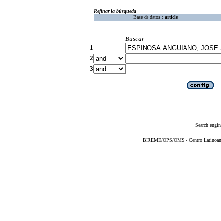
Refinar la búsqueda
Base de datos :
article
Buscar
1
2
3
Search engin
BIREME/OPS/OMS - Centro Latinoameri