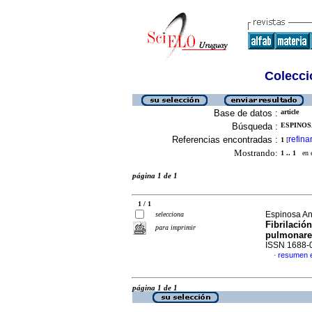
Colecció
Base de datos :
article
Búsqueda :
ESPINOSA
Referencias encontradas :
refina
1
[
Mostrando:
1 .. 1
en el
página 1 de 1
1 / 1
Espinosa An
selecciona
Fibrilació
para imprimir
pulmonares
ISSN 1688-
resumen 
·
página 1 de 1