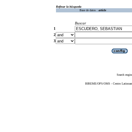
Refinar la búsqueda
Base de datos :
article
Buscar
1
2
3
Search engin
BIREME/OPS/OMS - Centro Latinoameri