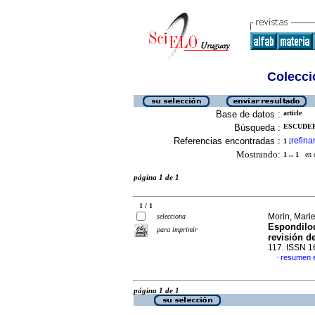
Colecció
Base de datos :
article
Búsqueda :
ESCUDER
Referencias encontradas :
refina
1
[
Mostrando:
1 .. 1
en el
página 1 de 1
1 / 1
Morin, Mari
selecciona
Espondilod
para imprimir
revisión de
117. ISSN 
resumen e
·
página 1 de 1