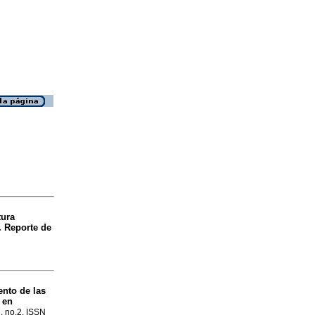
tura
. Reporte de
ento de las
 en
7, no.2. ISSN