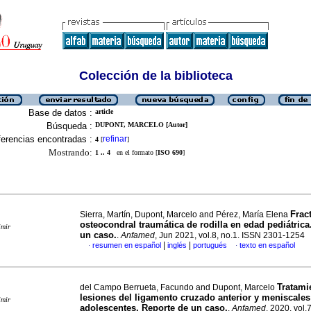
Colección de la biblioteca
Base de datos :
article
Búsqueda :
DUPONT, MARCELO [Autor]
erencias encontradas :
refinar
4
[
]
Mostrando:
1 .. 4
en el formato [
ISO 690
]
Frac
Sierra, Martín, Dupont, Marcelo and Pérez, María Elena
osteocondral traumática de rodilla en edad pediátrica
imir
un caso.
.
Anfamed
, Jun 2021, vol.8, no.1. ISSN 2301-1254
|
|
resumen en español
inglés
portugués
texto en español
·
·
Tratami
del Campo Berrueta, Facundo and Dupont, Marcelo
lesiones del ligamento cruzado anterior y meniscales
imir
adolescentes. Reporte de un caso.
.
Anfamed
, 2020, vol.