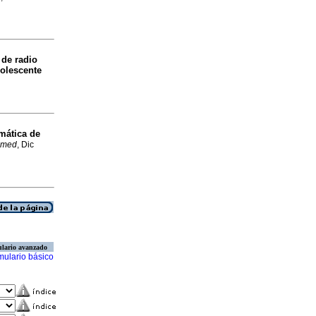
 de radio
dolescente
umática de
amed
, Dic
lario avanzado
mulario básico