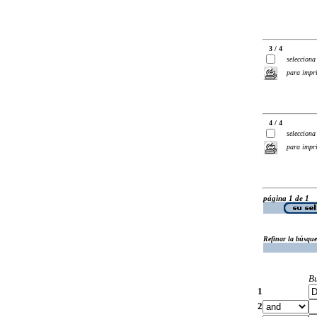
3 / 4
selecciona
para impr
4 / 4
selecciona
para impr
página 1 de 1
Refinar la búsqu
B
1
2