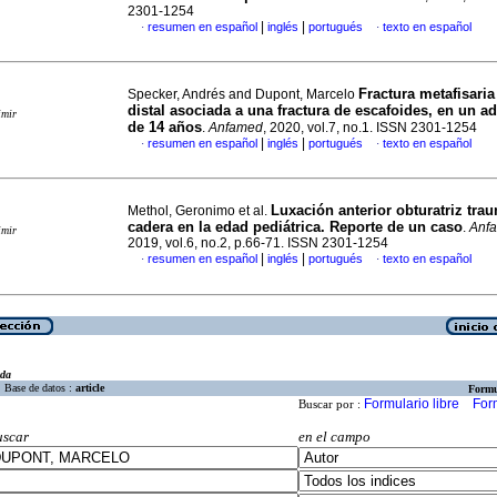
2301-1254
|
|
resumen en español
inglés
portugués
texto en español
·
·
Fractura metafisaria
Specker, Andrés and Dupont, Marcelo
distal asociada a una fractura de escafoides, en un a
imir
de 14 años
.
Anfamed
, 2020, vol.7, no.1. ISSN 2301-1254
|
|
resumen en español
inglés
portugués
texto en español
·
·
Luxación anterior obturatriz tra
Methol, Geronimo et al.
cadera en la edad pediátrica. Reporte de un caso
.
Anf
imir
2019, vol.6, no.2, p.66-71. ISSN 2301-1254
|
|
resumen en español
inglés
portugués
texto en español
·
·
eda
Base de datos :
article
Formu
Formulario libre
For
Buscar por :
uscar
en el campo