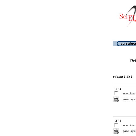
Ref
página 1 de 1
1 / 4
selecciona
para impr
2 / 4
selecciona
para impr