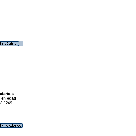
ndaria a
l en edad
688-1249