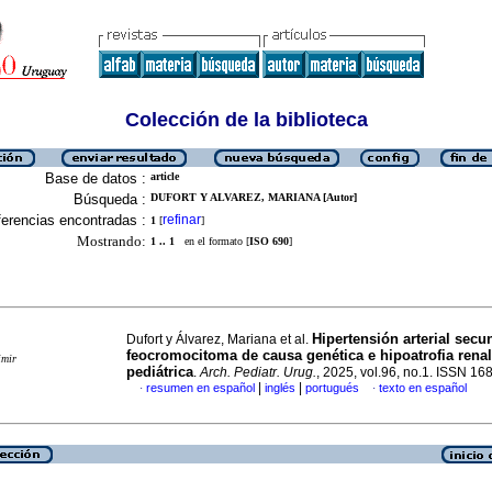
Colección de la biblioteca
Base de datos :
article
Búsqueda :
DUFORT Y ALVAREZ, MARIANA [Autor]
erencias encontradas :
refinar
1
[
]
Mostrando:
1 .. 1
en el formato [
ISO 690
]
Hipertensión arterial secu
Dufort y Álvarez, Mariana et al.
feocromocitoma de causa genética e hipoatrofia rena
imir
pediátrica
.
Arch. Pediatr. Urug.
, 2025, vol.96, no.1. ISSN 1
|
|
resumen en español
inglés
portugués
texto en español
·
·