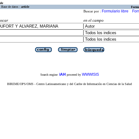
eda
Base de datos :
article
Formu
Formulario libre
For
Buscar por :
uscar
en el campo
iAH
WWWISIS
Search engine:
powered by
BIREME/OPS/OMS - Centro Latinoamericano y del Caribe de Información en Ciencias de la Salud