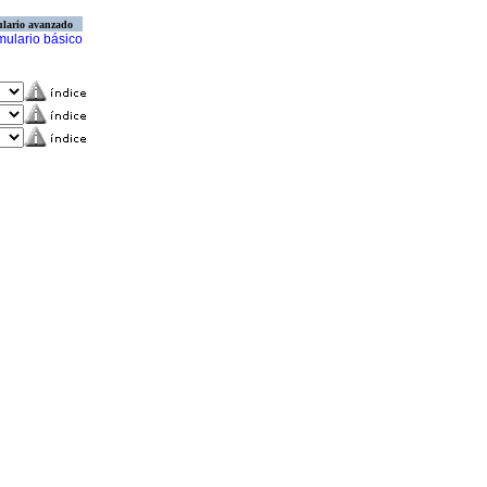
lario avanzado
mulario básico