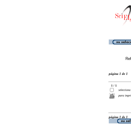
Ref
página 1 de 1
1 / 1
selecciona
para impr
página 1 de 1