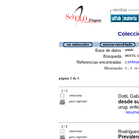
Colecció
Base de datos :
article
Búsqueda :
DOTTI, G
Referencias encontradas :
refina
2
[
Mostrando:
1 .. 2
en el
página 1 de 1
1 / 2
selecciona
Dotti, Gab
desde su
para imprimir
urug. enfe
resume
·
2 / 2
Rodríguez,
selecciona
Prevalen
para imprimir