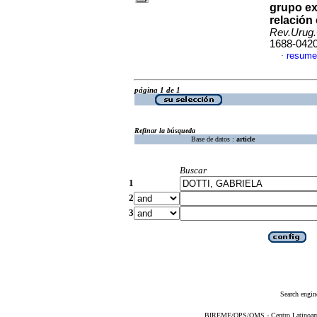
grupo ex
relación
Rev.Urug.
1688-042
resume
·
página 1 de 1
Refinar la búsqueda
Base de datos :
article
Buscar
1
2
3
Search engin
BIREME/OPS/OMS - Centro Latinoameri