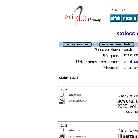
Colecció
Base de datos :
article
Búsqueda :
DIAZ, VI
Referencias encontradas :
refina
2
[
Mostrando:
1 .. 2
en el
página 1 de 1
1 / 2
selecciona
Díaz, Vivi
severa: 
para imprimir
2025, vol
resume
·
2 / 2
selecciona
Díaz, Vivi
Hiperten
para imprimir