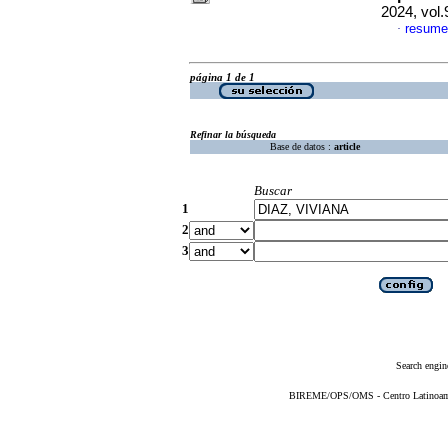
2024, vol
resume
·
página 1 de 1
Refinar la búsqueda
Base de datos :
article
Buscar
1
2
3
Search engin
BIREME/OPS/OMS - Centro Latinoameri