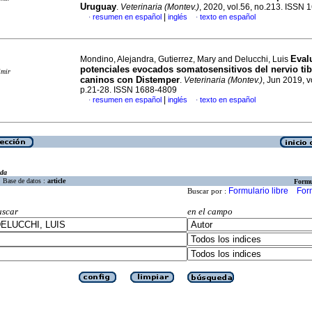
Uruguay
.
Veterinaria (Montev.)
, 2020, vol.56, no.213. ISSN
|
resumen en español
inglés
texto en español
·
·
Eval
Mondino, Alejandra, Gutierrez, Mary and Delucchi, Luis
potenciales evocados somatosensitivos del nervio tib
imir
caninos con Distemper
.
Veterinaria (Montev.)
, Jun 2019, v
p.21-28. ISSN 1688-4809
|
resumen en español
inglés
texto en español
·
·
eda
Base de datos :
article
Formu
Formulario libre
For
Buscar por :
uscar
en el campo