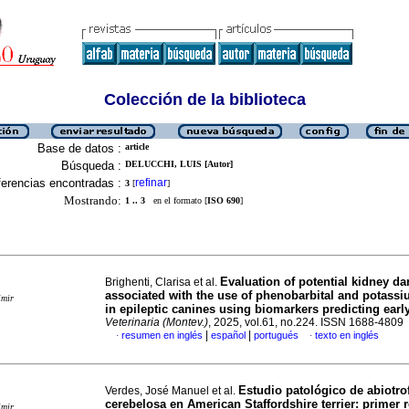
Colección de la biblioteca
Base de datos :
article
Búsqueda :
DELUCCHI, LUIS [Autor]
erencias encontradas :
refinar
3
[
]
Mostrando:
1 .. 3
en el formato [
ISO 690
]
Evaluation of potential kidney d
Brighenti, Clarisa et al.
associated with the use of phenobarbital and potass
imir
in epileptic canines using biomarkers predicting ear
Veterinaria (Montev.)
, 2025, vol.61, no.224. ISSN 1688-4809
|
|
resumen en inglés
español
portugués
texto en inglés
·
·
Estudio patológico de abiotro
Verdes, José Manuel et al.
cerebelosa en American Staffordshire terrier: primer 
imir