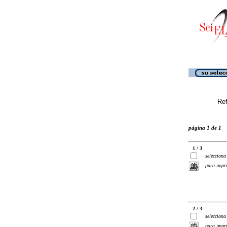
Ref
página 1 de 1
1 / 3
selecciona
para impr
2 / 3
selecciona
para impr