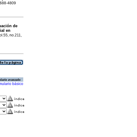
 1688-4809
uación de
ial en
ol.55, no.211,
lario avanzado
mulario básico