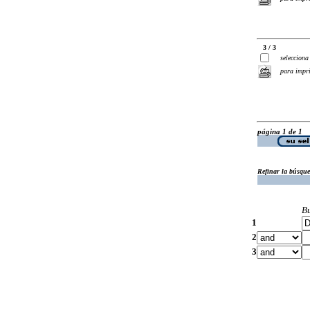
3 / 3
selecciona
para impr
página 1 de 1
Refinar la búsqu
B
1
2
3