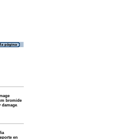
amage
ium bromide
ly damage
.
fia
reporte en