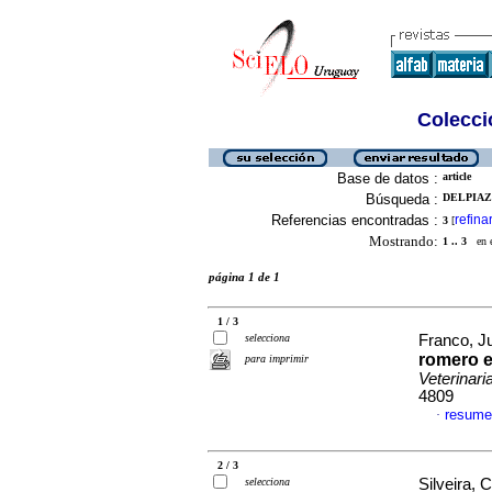
Colecció
Base de datos :
article
Búsqueda :
DELPIAZZ
Referencias encontradas :
refina
3
[
Mostrando:
1 .. 3
en el
página 1 de 1
1 / 3
selecciona
Franco, Ju
romero e
para imprimir
Veterinari
4809
resume
·
2 / 3
selecciona
Silveira, C