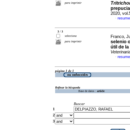
Tritrich
para imprimir
prepucia
2020, vol
resume
·
3 / 3
selecciona
Franco, Ju
selenio o
para imprimir
útil de l
Veterinari
resume
·
página 1 de 1
Refinar la búsqueda
Base de datos :
article
Buscar
1
2
3