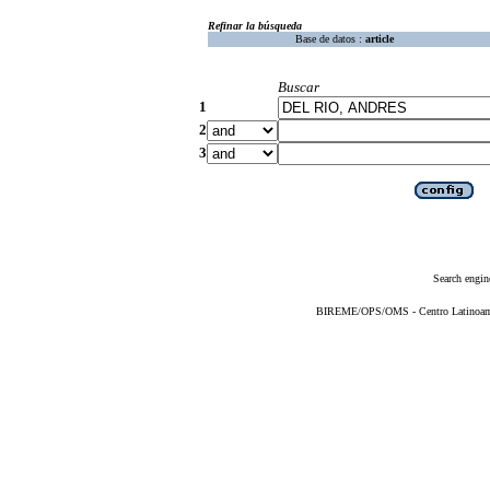
Refinar la búsqueda
Base de datos :
article
Buscar
1
2
3
Search engin
BIREME/OPS/OMS - Centro Latinoameri