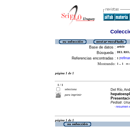
Colecció
Base de datos :
article
Búsqueda :
DEL RIO,
Referencias encontradas :
refina
1
[
Mostrando:
1 .. 1
en el
página 1 de 1
1 / 1
selecciona
Del Río, And
hepatoesp
para imprimir
Presentaci
Pediatr. Uru
resumen 
·
página 1 de 1