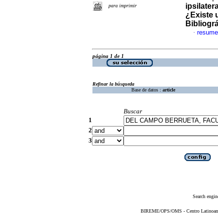
ipsilater
para imprimir
¿Existe 
Bibliográ
resume
·
página 1 de 1
Refinar la búsqueda
Base de datos :
article
Buscar
1
2
3
Search engin
BIREME/OPS/OMS - Centro Latinoameri