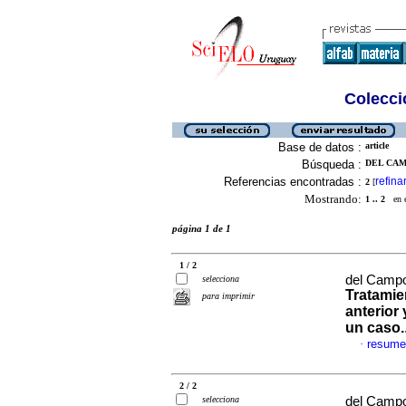
Colecció
Base de datos :
article
Búsqueda :
DEL CAM
Referencias encontradas :
refina
2
[
Mostrando:
1 .. 2
en el
página 1 de 1
1 / 2
del Campo
selecciona
Tratamie
para imprimir
anterior
un caso.
resume
·
2 / 2
selecciona
del Campo