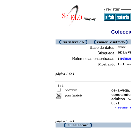
Colecció
Base de datos :
article
Búsqueda :
DE-LA-VE
Referencias encontradas :
refina
1
[
Mostrando:
1 .. 1
en el
página 1 de 1
1 / 1
selecciona
de-la-Vega,
conocimien
para imprimir
adultos.
.
Re
0371
resumen 
·
página 1 de 1