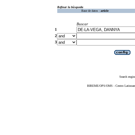
Refinar la búsqueda
Base de datos :
article
Buscar
1
2
3
Search engin
BIREME/OPS/OMS - Centro Latinoameri