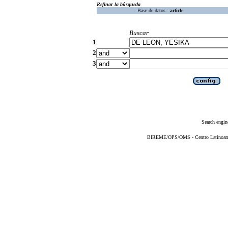
Refinar la búsqueda
Base de datos :
article
Buscar
1
2
3
Search engin
BIREME/OPS/OMS - Centro Latinoameri