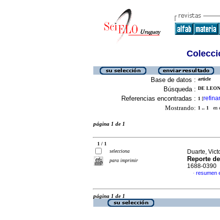
Colecció
Base de datos :
article
Búsqueda :
DE LEON,
Referencias encontradas :
refina
1
[
Mostrando:
1 .. 1
en el
página 1 de 1
1 / 1
selecciona
Duarte, Victo
Reporte de
para imprimir
1688-0390
resumen 
·
página 1 de 1