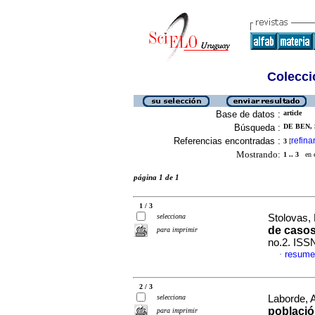
Colecció
Base de datos :
article
Búsqueda :
DE BEN, 
Referencias encontradas :
refina
3
[
Mostrando:
1 .. 3
en el
página 1 de 1
1 / 3
selecciona
Stolovas, 
de casos
para imprimir
no.2. ISS
resume
·
2 / 3
selecciona
Laborde, A
població
para imprimir