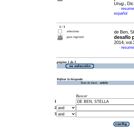
Urug.
, Di
resume
·
español
3 / 3
selecciona
de Ben, St
desafío 
para imprimir
2014, vol
resume
·
página 1 de 1
Refinar la búsqueda
Base de datos :
article
Buscar
1
2
3