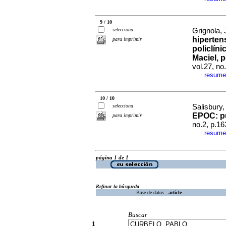
9 / 10
selecciona
Grignola, 
hiperten
para imprimir
policlín
Maciel, 
vol.27, n
resume
·
10 / 10
selecciona
Salisbury,
EPOC: pu
para imprimir
no.2, p.1
resume
·
página 1 de 1
Refinar la búsqueda
Base de datos :
article
Buscar
1