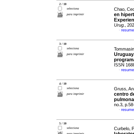
2 / 10
selecciona
Chao, Ceci
en hiper
para imprimir
Experien
Urug.
, 20
resume
·
3 / 10
selecciona
Tommasino
Uruguay.
para imprimir
program
ISSN 168
resume
·
4 / 10
selecciona
Gruss, Ana
centro de
para imprimir
pulmona
no.3, p.5
resume
·
5 / 10
selecciona
Curbelo, P
laborato
para imprimir