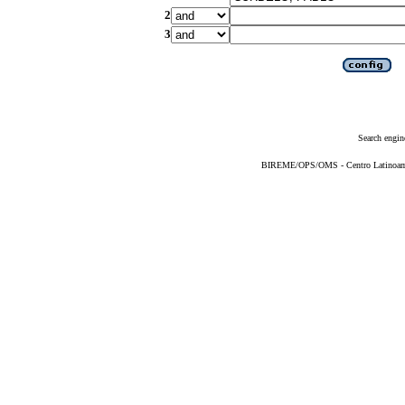
2
3
Search engin
BIREME/OPS/OMS - Centro Latinoameri