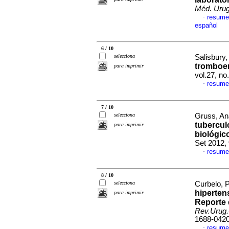
Méd. Urug
resume
·
español
6 / 10
selecciona
Salisbury,
tromboe
para imprimir
vol.27, n
resume
·
7 / 10
selecciona
Gruss, Ana
tubercul
para imprimir
biológic
Set 2012,
resume
·
8 / 10
selecciona
Curbelo, P
hiperten
para imprimir
Reporte 
Rev.Urug.
1688-042
resume
·