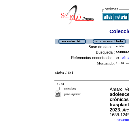
Colecció
Base de datos :
article
Búsqueda :
CURBELO
Referencias encontradas :
refin
10
[
Mostrando:
1 .. 10
en 
página 1 de 1
1 / 10
selecciona
Amaro, Ve
adolesc
para imprimir
crónicas
trasplan
2023
.
Arc
1688-124
resume
·