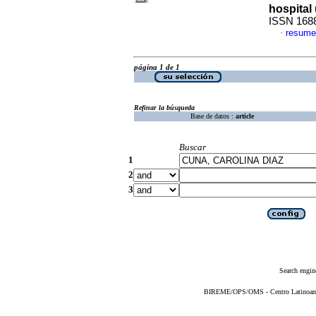
hospital 
ISSN 168
resume
·
página 1 de 1
Refinar la búsqueda
Base de datos :
article
Buscar
1
2
3
Search engin
BIREME/OPS/OMS - Centro Latinoameri