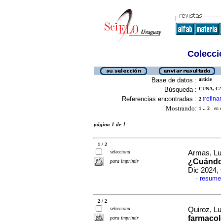
Colecció
Base de datos :
article
Búsqueda :
CUNA, CA
Referencias encontradas :
refina
2
[
Mostrando:
1 .. 2
en el
página 1 de 1
1 / 2
selecciona
Armas, Lu
¿Cuándo
para imprimir
Dic 2024,
resume
·
2 / 2
selecciona
Quiroz, Lu
farmacol
para imprimir