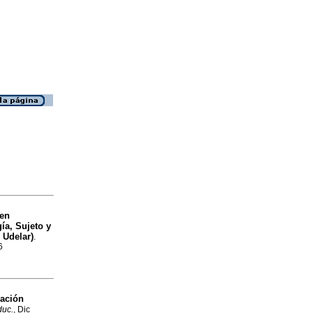
 en
ía, Sujeto y
 Udelar)
.
6
mación
duc.
, Dic