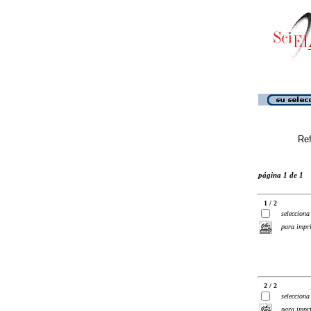
Ref
página 1 de 1
1 / 2
selecciona
para impr
2 / 2
selecciona
para impr