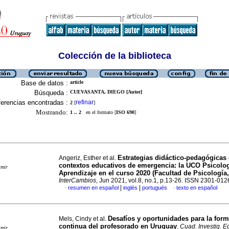
Colección de la biblioteca
Base de datos :
article
Búsqueda :
CUEVASANTA, DIEGO [Autor]
erencias encontradas :
refinar
2
[
]
Mostrando:
1 .. 2
en el formato [
ISO 690
]
Estrategias didáctico-pedagógicas
Angeriz, Esther et al.
contextos educativos de emergencia: la UCO Psicolog
imir
Aprendizaje en el curso 2020 (Facultad de Psicología,
InterCambios
, Jun 2021, vol.8, no.1, p.13-26. ISSN 2301-012
|
|
resumen en español
inglés
portugués
texto en español
·
·
Desafíos y oportunidades para la for
Mels, Cindy et al.
continua del profesorado en Uruguay
.
Cuad. Investig. E
imir