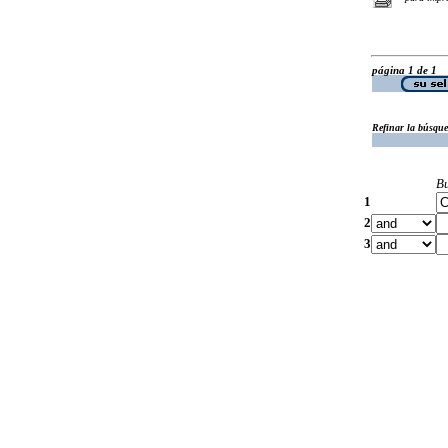
página 1 de 1
Refinar la búsqu
B
1
2
3