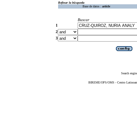
Refinar la búsqueda
Base de datos :
article
Buscar
1
2
3
Search engin
BIREME/OPS/OMS - Centro Latinoameri