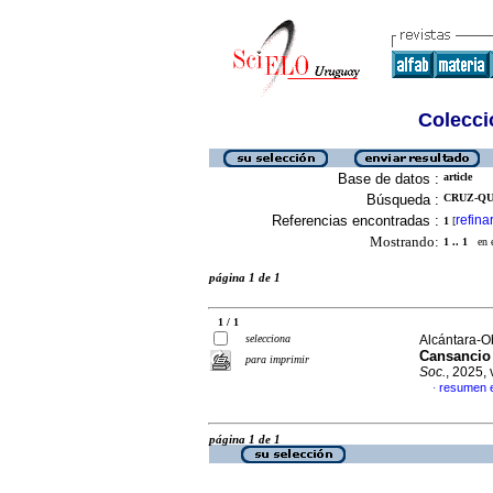
Colecció
Base de datos :
article
Búsqueda :
CRUZ-QUI
Referencias encontradas :
refina
1
[
Mostrando:
1 .. 1
en el
página 1 de 1
1 / 1
selecciona
Alcántara-O
Cansancio 
para imprimir
Soc.
, 2025,
resumen 
·
página 1 de 1