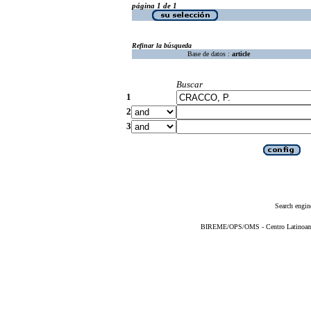
página 1 de 1
Refinar la búsqueda
Base de datos :
article
Buscar
1
2
3
Search engin
BIREME/OPS/OMS - Centro Latinoameri