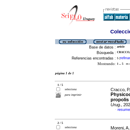
Colecció
Base de datos :
article
Búsqueda :
CRACCO, 
Referencias encontradas :
refina
5
[
Mostrando:
1 .. 5
en el
página 1 de 1
1 / 5
Cracco, P.
selecciona
Physicoc
para imprimir
propolis
Urug.
, 20
resume
·
2 / 5
selecciona
Moreni, A.