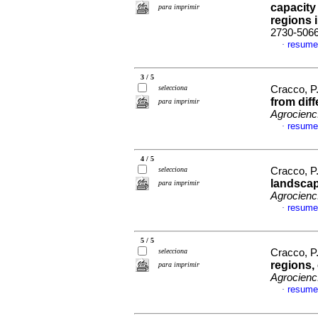
capacity
para imprimir
regions 
2730-506
resume
·
3 / 5
selecciona
Cracco, P.
from dif
para imprimir
Agrocienc
resume
·
4 / 5
selecciona
Cracco, P.
landscap
para imprimir
Agrocienc
resume
·
5 / 5
selecciona
Cracco, P.
regions,
para imprimir
Agrocienc
resume
·