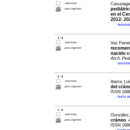
selecciona
Casuriaga,
pediátri
para imprimir
en el Ce
2012- 20
resume
·
3 / 8
selecciona
Vaz Ferrei
recomend
para imprimir
nacido c
Arch. Pedi
resume
·
4 / 8
selecciona
Ibarra, Lui
del crán
para imprimir
ISSN 168
texto e
·
5 / 8
selecciona
González, 
cráneo
.
para imprimir
ISSN 168
texto e