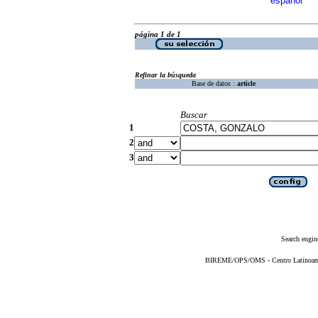
español
página 1 de 1
Refinar la búsqueda
Base de datos :
article
Buscar
1
2
3
Search engin
BIREME/OPS/OMS - Centro Latinoameri