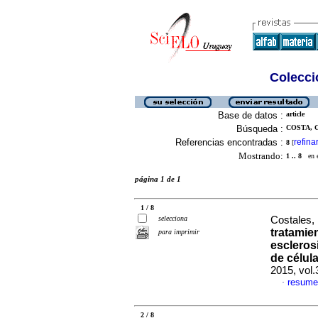
Colecció
Base de datos :
article
Búsqueda :
COSTA, 
Referencias encontradas :
refina
8
[
Mostrando:
1 .. 8
en el
página 1 de 1
1 / 8
selecciona
Costales, 
tratamie
para imprimir
escleros
de célul
2015, vol
resume
·
2 / 8