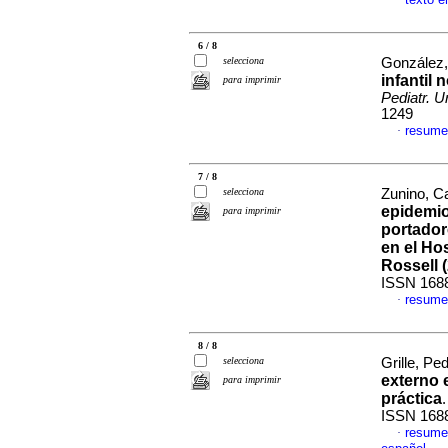
·
6 / 8
selecciona
González, 
infantil 
para imprimir
Pediatr. U
1249
resume
·
7 / 8
selecciona
Zunino, Ca
epidemio
para imprimir
portador
en el Hos
Rossell 
ISSN 168
resume
·
8 / 8
selecciona
Grille, Ped
externo 
para imprimir
práctica
ISSN 168
resume
·