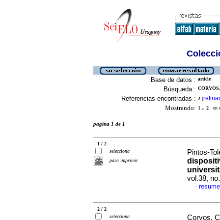
Colecció
Base de datos :
article
Búsqueda :
CORVOS,
Referencias encontradas :
refina
2
[
Mostrando:
1 .. 2
en el
página 1 de 1
1 / 2
selecciona
Pintos-Tol
disposit
para imprimir
universi
vol.38, n
resume
·
2 / 2
selecciona
Corvos, C