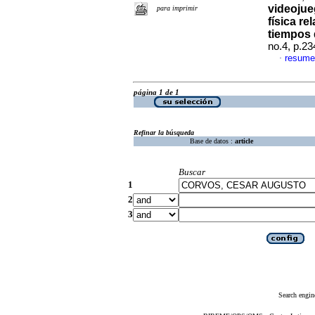
videojue
para imprimir
física r
tiempos 
no.4, p.2
resume
·
página 1 de 1
Refinar la búsqueda
Base de datos :
article
Buscar
1
2
3
Search engin