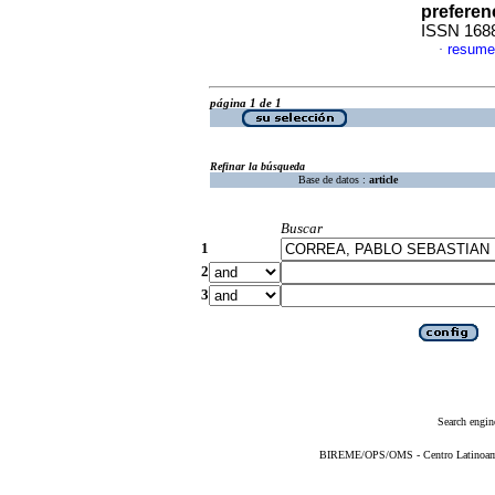
preferen
ISSN 168
resume
·
página 1 de 1
Refinar la búsqueda
Base de datos :
article
Buscar
1
2
3
Search engin
BIREME/OPS/OMS - Centro Latinoameri