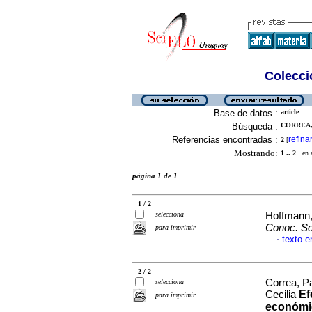
Colecció
Base de datos :
article
Búsqueda :
CORREA,
Referencias encontradas :
refina
2
[
Mostrando:
1 .. 2
en el
página 1 de 1
1 / 2
selecciona
Hoffmann, 
Conoc. So
para imprimir
texto e
·
2 / 2
Correa, P
selecciona
Ef
Cecilia
para imprimir
económic