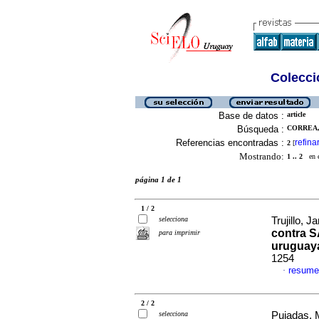
Colecció
Base de datos :
article
Búsqueda :
CORREA, 
Referencias encontradas :
refina
2
[
Mostrando:
1 .. 2
en el
página 1 de 1
1 / 2
selecciona
Trujillo, J
contra S
para imprimir
uruguay
1254
resume
·
2 / 2
selecciona
Pujadas, 