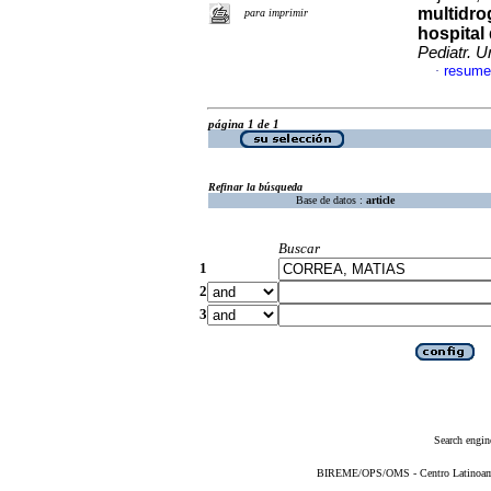
multidrog
para imprimir
hospital
Pediatr. U
resume
·
página 1 de 1
Refinar la búsqueda
Base de datos :
article
Buscar
1
2
3
Search engin
BIREME/OPS/OMS - Centro Latinoameri