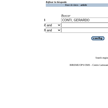
Refinar la búsqueda
Base de datos :
article
Buscar
1
2
3
Search engin
BIREME/OPS/OMS - Centro Latinoameri