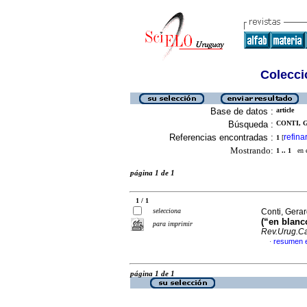
Colecció
Base de datos :
article
Búsqueda :
CONTI, 
Referencias encontradas :
refina
1
[
Mostrando:
1 .. 1
en el
página 1 de 1
1 / 1
selecciona
Conti, Gerar
(“en blanc
para imprimir
Rev.Urug.Ca
resumen 
·
página 1 de 1