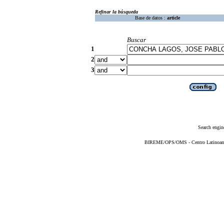
Refinar la búsqueda
Base de datos :
article
Buscar
1
2
3
Search engin
BIREME/OPS/OMS - Centro Latinoameri