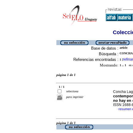
Colecció
Base de datos :
article
Búsqueda :
CONCHA 
Referencias encontradas :
refina
1
[
Mostrando:
1 .. 1
en el
página 1 de 1
1 / 1
selecciona
Concha Lag
contempora
para imprimir
no hay en 
ISSN 1688-
resumen 
·
página 1 de 1