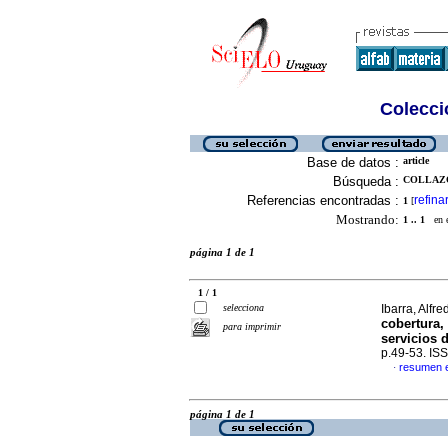
Colecció
Base de datos :
article
Búsqueda :
COLLAZO
Referencias encontradas :
refina
1
[
Mostrando:
1 .. 1
en el
página 1 de 1
1 / 1
selecciona
Ibarra, Alfre
cobertura,
para imprimir
servicios 
p.49-53. IS
resumen 
·
página 1 de 1