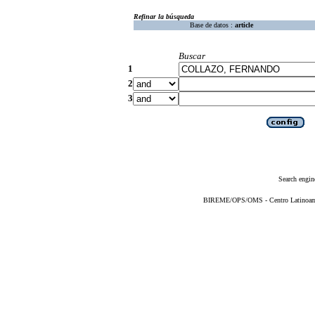
Refinar la búsqueda
Base de datos :
article
Buscar
1
2
3
Search engin
BIREME/OPS/OMS - Centro Latinoameri