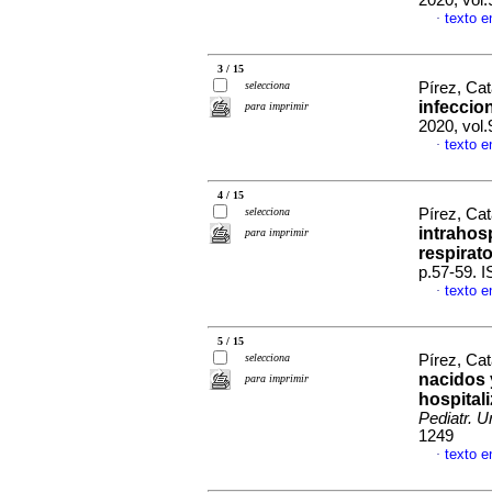
2020, vol.
texto e
·
3 / 15
selecciona
Pírez, Cat
infeccio
para imprimir
2020, vol.
texto e
·
4 / 15
selecciona
Pírez, Cat
intrahos
para imprimir
respirato
p.57-59. 
texto e
·
5 / 15
selecciona
Pírez, Cat
nacidos 
para imprimir
hospital
Pediatr. U
1249
texto e
·