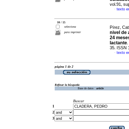
vol.91, su
texto e
·
10 / 15
selecciona
Pírez, Cat
nivel de
para imprimir
24 meses
lactante
35. ISSN 
texto e
·
página 1 de 2
Refinar la búsqueda
Base de datos :
article
Buscar
1
2
3