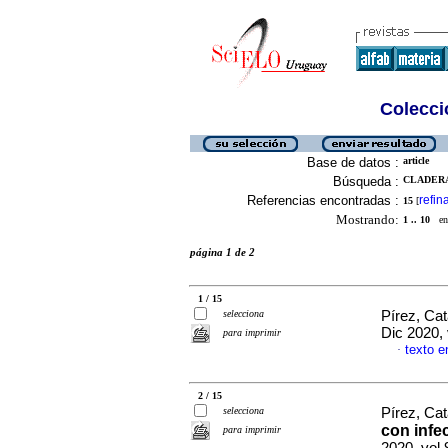
Colecció
Base de datos :
article
Búsqueda :
CLADERA
Referencias encontradas :
refin
15
[
Mostrando:
1 .. 10
en 
página 1 de 2
1 / 15
selecciona
Pírez, Cat
Dic 2020, 
para imprimir
texto e
·
2 / 15
selecciona
Pírez, Cat
con infe
para imprimir