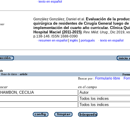
texto en español
·
Evaluación de la produc
González González, Daniel et al.
quirúrgica de residentes de Cirugía General luego de 
imir
implementación del cuarto año curricular. Clínica Qui
Hospital Maciel (2011-2015)
.
Rev. Méd. Urug.
, Dic 2019, vo
p.138-146. ISSN 1688-0390
|
|
resumen en español
inglés
portugués
texto en español
·
·
eda
Base de datos :
article
Formu
Formulario libre
For
Buscar por :
uscar
en el campo