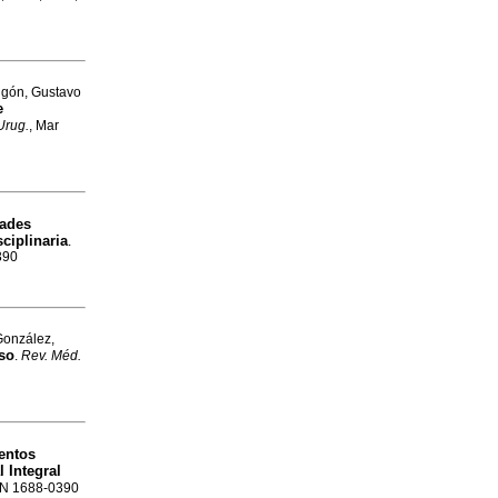
Ugón, Gustavo
e
Urug.
, Mar
dades
ciplinaria
.
390
González,
so
.
Rev. Méd.
entos
 Integral
SSN 1688-0390