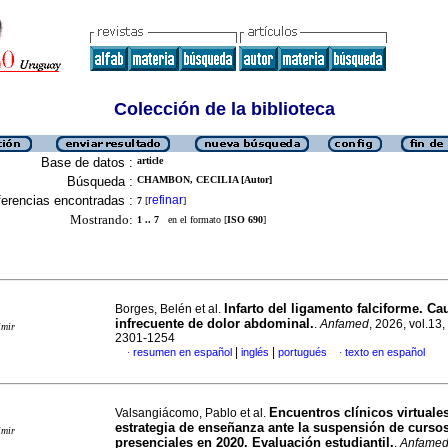
Colección de la biblioteca
Base de datos :
article
Búsqueda :
CHAMBON, CECILIA [Autor]
erencias encontradas :
refinar
7
[
]
Mostrando:
1 .. 7
en el formato [
ISO 690
]
Infarto del ligamento falciforme. Ca
Borges, Belén et al.
infrecuente de dolor abdominal.
.
Anfamed
, 2026, vol.13
imir
2301-1254
|
|
resumen en español
inglés
portugués
texto en español
·
·
Encuentros clínicos virtual
Valsangiácomo, Pablo et al.
estrategia de enseñanza ante la suspensión de curso
imir
presenciales en 2020. Evaluación estudiantil.
.
Anfame