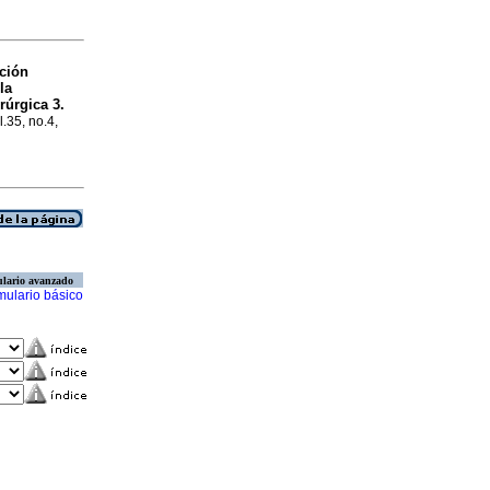
ción
la
rúrgica 3.
l.35, no.4,
lario avanzado
mulario básico