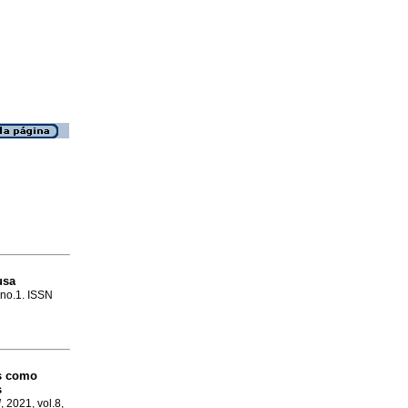
usa
, no.1. ISSN
es como
s
d
, 2021, vol.8,