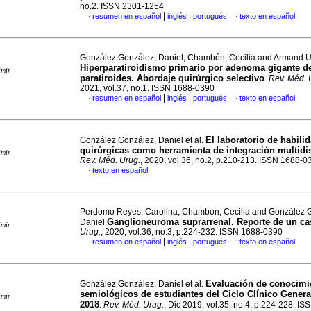
no.2. ISSN 2301-1254
|
|
resumen en español
inglés
portugués
texto en español
·
·
González González, Daniel, Chambón, Cecilia and Armand 
Hiperparatiroidismo primario por adenoma gigante d
imir
paratiroides. Abordaje quirúrgico selectivo
.
Rev. Méd. 
2021, vol.37, no.1. ISSN 1688-0390
|
|
resumen en español
inglés
portugués
texto en español
·
·
El laboratorio de habili
González González, Daniel et al.
quirúrgicas como herramienta de integración multidis
imir
Rev. Méd. Urug.
, 2020, vol.36, no.2, p.210-213. ISSN 1688-0
texto en español
·
Perdomo Reyes, Carolina, Chambón, Cecilia and González 
Ganglioneuroma suprarrenal. Reporte de un ca
Daniel
imir
Urug.
, 2020, vol.36, no.3, p.224-232. ISSN 1688-0390
|
|
resumen en español
inglés
portugués
texto en español
·
·
Evaluación de conocimi
González González, Daniel et al.
semiológicos de estudiantes del Ciclo Clínico General
imir
2018
.
Rev. Méd. Urug.
, Dic 2019, vol.35, no.4, p.224-228. I