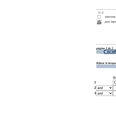
7 / 7
selecciona
para impr
página 1 de 1
Refinar la búsqu
B
1
2
3