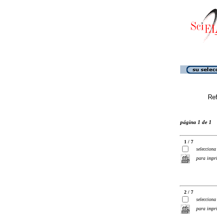
Ref
página 1 de 1
1 / 7
selecciona
para impr
2 / 7
selecciona
para impr