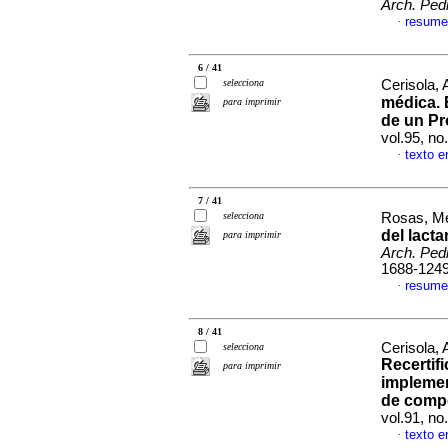
Arch. Pedi
resume
·
6 / 41
selecciona
Cerisola, 
médica. 
para imprimir
de un P
vol.95, n
texto e
·
7 / 41
selecciona
Rosas, Me
del lact
para imprimir
Arch. Pedi
1688-124
resume
·
8 / 41
Cerisola, 
selecciona
Recertif
para imprimir
impleme
de compe
vol.91, n
texto e
·