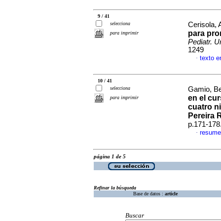
9 / 41
selecciona
Cerisola, 
para pro
para imprimir
Pediatr. U
1249
texto e
·
10 / 41
selecciona
Gamio, Bea
en el cu
para imprimir
cuatro n
Pereira 
p.171-178
resume
·
página 1 de 5
Refinar la búsqueda
Base de datos :
article
Buscar