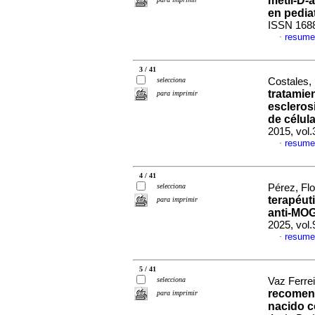
metil-D-
en pediat
ISSN 168
resume
·
3 / 41
selecciona
Costales, 
tratamie
para imprimir
escleros
de célul
2015, vol
resume
·
4 / 41
selecciona
Pérez, Flo
terapéut
para imprimir
anti-MOG
2025, vol
resume
·
5 / 41
selecciona
Vaz Ferrei
recomend
para imprimir
nacido c