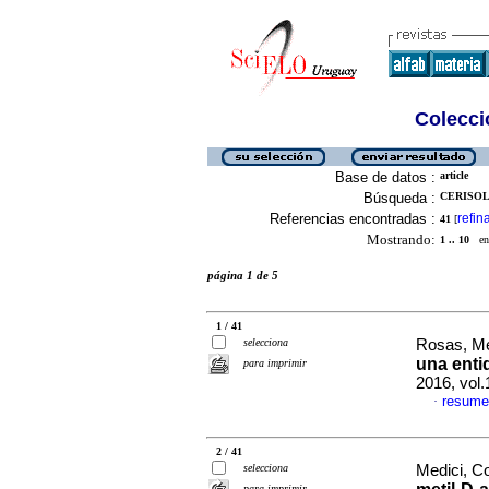
Colecció
Base de datos :
article
Búsqueda :
CERISOL
Referencias encontradas :
refin
41
[
Mostrando:
1 .. 10
en 
página 1 de 5
1 / 41
selecciona
Rosas, Me
una enti
para imprimir
2016, vol.
resume
·
2 / 41
selecciona
Medici, Co
para imprimir