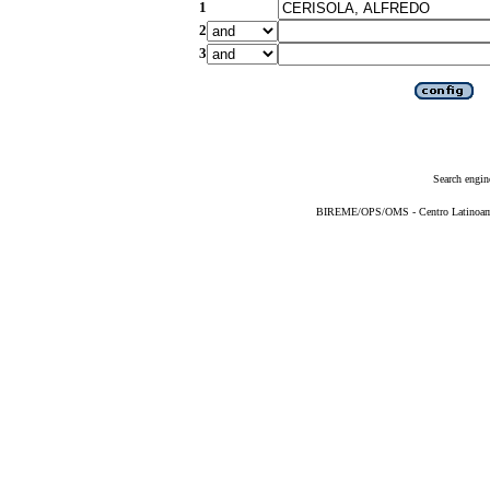
1
2
3
Search engin
BIREME/OPS/OMS - Centro Latinoameri