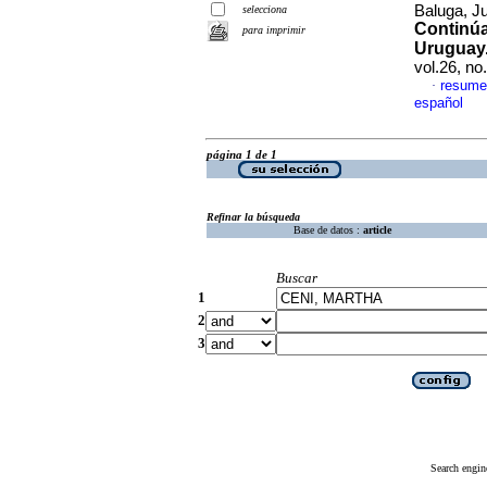
Baluga, J
selecciona
Continúa
para imprimir
Uruguay
vol.26, n
resume
·
español
página 1 de 1
Refinar la búsqueda
Base de datos :
article
Buscar
1
2
3
Search engin