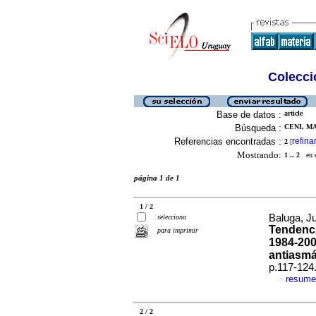
Colecció
Base de datos :
article
Búsqueda :
CENI, MA
Referencias encontradas :
refina
2
[
Mostrando:
1 .. 2
en el
página 1 de 1
1 / 2
Baluga, J
selecciona
Tendenci
para imprimir
1984-200
antiasmá
p.117-124
resume
·
2 / 2