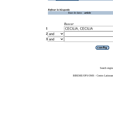
Refinar la búsqueda
Base de datos :
article
Buscar
1
2
3
Search engin
BIREME/OPS/OMS - Centro Latinoameri