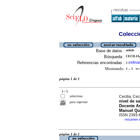
Colecció
Base de datos :
article
Búsqueda :
CECILIA,
Referencias encontradas :
refina
1
[
Mostrando:
1 .. 1
en el
página 1 de 1
1 / 1
selecciona
Cecilia, Ceci
nivel de s
para imprimir
Docente As
Manuel Qui
ISSN 2393-
resumen 
·
página 1 de 1