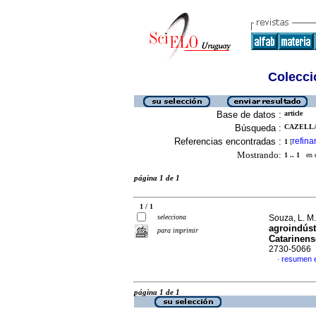
Colecció
Base de datos :
article
Búsqueda :
CAZELLA, 
Referencias encontradas :
refina
1
[
Mostrando:
1 .. 1
en el
página 1 de 1
1 / 1
selecciona
Souza, L. M.
agroindúst
para imprimir
Catarinense
2730-5066
resumen 
·
página 1 de 1