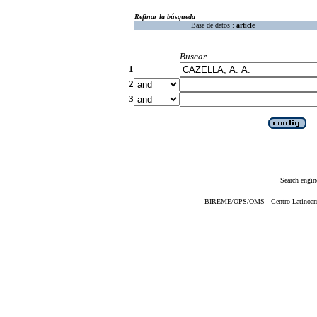
Refinar la búsqueda
Base de datos :
article
Buscar
1
2
3
Search engin
BIREME/OPS/OMS - Centro Latinoameri