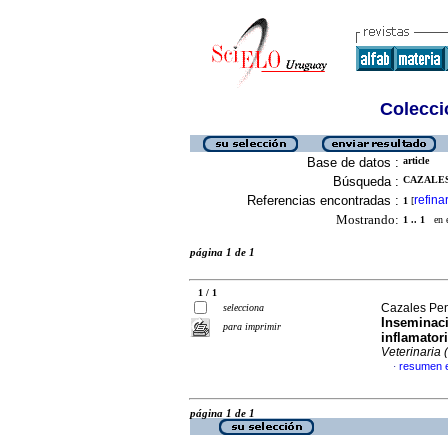
Colecció
Base de datos :
article
Búsqueda :
CAZALES
Referencias encontradas :
refina
1
[
Mostrando:
1 .. 1
en el
página 1 de 1
1 / 1
Cazales Pen
selecciona
Inseminaci
para imprimir
inflamator
Veterinaria 
resumen 
·
página 1 de 1