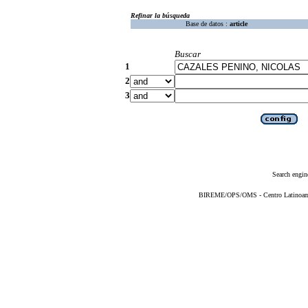
Refinar la búsqueda
Base de datos :
article
Buscar
1
2
3
Search engin
BIREME/OPS/OMS - Centro Latinoameri