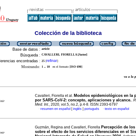
Colección de la biblioteca
Base de datos :
article
Búsqueda :
CAVALLERI, FIORELLA [Autor]
erencias encontradas :
refinar
25
[
]
Mostrando:
1 .. 10
en el formato [
ISO 690
]
va a la
Modelos epidemiológicos en la
Cavalleri, Fiorella et al.
por SARS-CoV-2: concepto, aplicaciones y alcance.
.
R
imir
Med. Int.
, 2020, vol.5, no.2, p.4-8. ISSN 2393-6797
|
|
resumen en español
inglés
portugués
texto en español
·
·
Percepción de los
Guzmán, Regina and Cavalleri, Fiorella
sobre el efecto de los servicios diferenciales en el S
imir