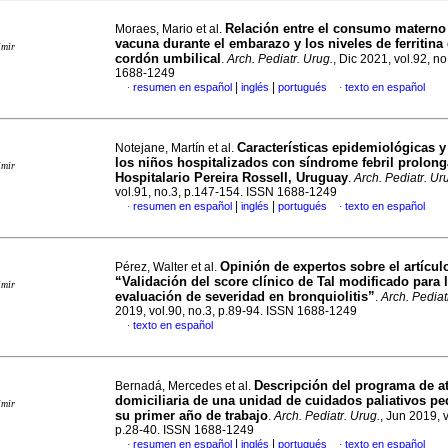
Relación entre el consumo materno
Moraes, Mario et al.
vacuna durante el embarazo y los niveles de ferritina 
imir
cordón umbilical
.
Arch. Pediatr. Urug.
, Dic 2021, vol.92, n
1688-1249
|
|
resumen en español
inglés
portugués
texto en español
·
·
Características epidemiológicas y
Notejane, Martín et al.
los niños hospitalizados con síndrome febril prolon
imir
Hospitalario Pereira Rossell, Uruguay
.
Arch. Pediatr. Ur
vol.91, no.3, p.147-154. ISSN 1688-1249
|
|
resumen en español
inglés
portugués
texto en español
·
·
Opinión de expertos sobre el artícul
Pérez, Walter et al.
“Validación del score clínico de Tal modificado para 
imir
evaluación de severidad en bronquiolitis”
.
Arch. Pediat
2019, vol.90, no.3, p.89-94. ISSN 1688-1249
texto en español
·
Descripción del programa de a
Bernadá, Mercedes et al.
domiciliaria de una unidad de cuidados paliativos pe
imir
su primer año de trabajo
.
Arch. Pediatr. Urug.
, Jun 2019, v
p.28-40. ISSN 1688-1249
|
|
resumen en español
inglés
portugués
texto en español
·
·