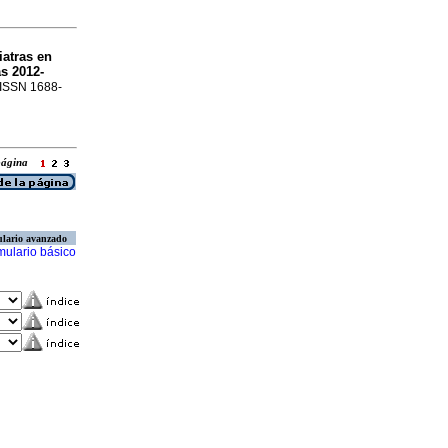
iatras en
s 2012-
. ISSN 1688-
 página
lario avanzado
mulario básico