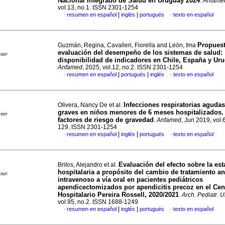
Nacional Integrado de Salud en Uruguay 2024
.
Anfame
vol.13, no.1. ISSN 2301-1254
|
|
resumen en español
inglés
portugués
texto en español
·
·
Propuest
Guzmán, Regina, Cavalleri, Fiorella and León, Ima
evaluación del desempeño de los sistemas de salud:
imir
disponibilidad de indicadores en Chile, España y Ur
Anfamed
, 2025, vol.12, no.2. ISSN 2301-1254
|
|
resumen en español
portugués
inglés
texto en español
·
·
Infecciones respiratorias agudas
Olivera, Nancy De et al.
graves en niños menores de 6 meses hospitalizados. 
imir
factores de riesgo de gravedad
.
Anfamed
, Jun 2019, vol.
129. ISSN 2301-1254
|
|
resumen en español
inglés
portugués
texto en español
·
·
Evaluación del efecto sobre la est
Britos, Alejandro et al.
hospitalaria a propósito del cambio de tratamiento an
imir
intravenoso a vía oral en pacientes pediátricos
apendicectomizados por apendicitis precoz en el Cen
Hospitalario Pereira Rossell, 2020/2021
.
Arch. Pediatr. U
vol.95, no.2. ISSN 1688-1249
|
|
resumen en español
inglés
portugués
texto en español
·
·