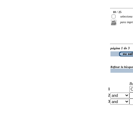
10 / 25
selecciona
para impr
página 1 de 3
Refinar la búsqu
B
1
2
3