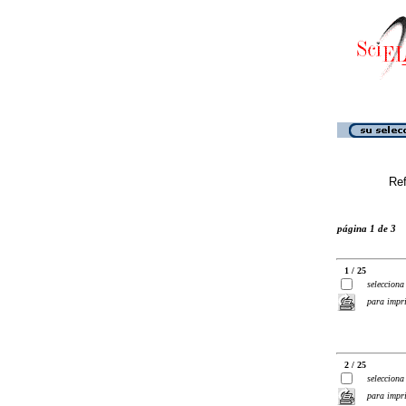
Ref
página 1 de 3
1 / 25
selecciona
para impr
2 / 25
selecciona
para impr