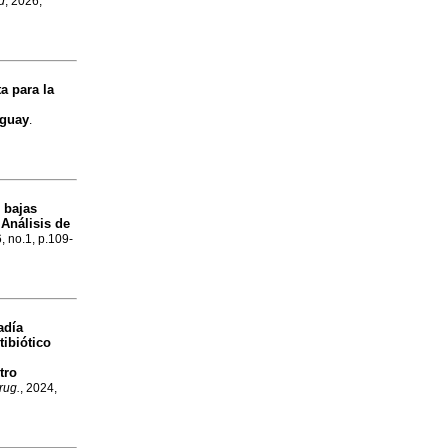
d
, 2026,
a para la
uguay
.
 bajas
Análisis de
6, no.1, p.109-
adía
tibiótico
tro
rug.
, 2024,