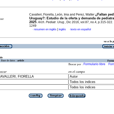
¿Faltan ped
Cavalleri, Fiorella, León, Ima and Perez, Walter
Uruguay?
:
Estudio de la oferta y demanda de pediatra
imir
2025
.
Arch. Pediatr. Urug.
, Dic 2016, vol.87, no.4, p.315-322
1249
|
resumen en inglés
inglés
texto en español
·
·
va a la
eda
Base de datos :
article
Formu
Formulario libre
For
Buscar por :
uscar
en el campo