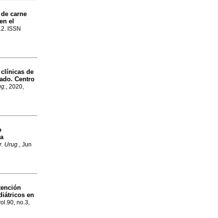
 de carne
en el
o.2. ISSN
 clínicas de
gado. Centro
ug.
, 2020,
o
la
r. Urug.
, Jun
tención
diátricos en
ol.90, no.3,