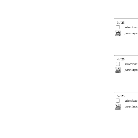
3 / 25
selecciona
para impr
4 / 25
selecciona
para impr
5 / 25
selecciona
para impr