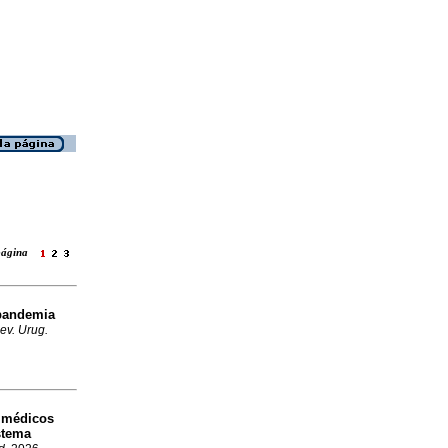
 página
 pandemia
ev. Urug.
 médicos
istema