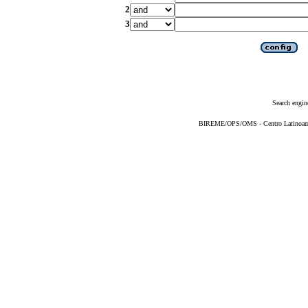
2
3
Search engin
BIREME/OPS/OMS - Centro Latinoameri