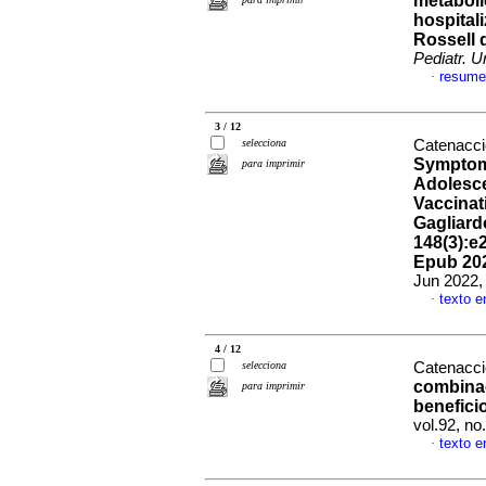
metabóli
hospital
Rossell q
Pediatr. U
resume
·
3 / 12
selecciona
Catenaccio
Symptoma
para imprimir
Adolesce
Vaccinat
Gagliardo
148(3):e
Epub 202
Jun 2022,
texto e
·
4 / 12
selecciona
Catenacci
combinac
para imprimir
benefici
vol.92, n
texto e
·